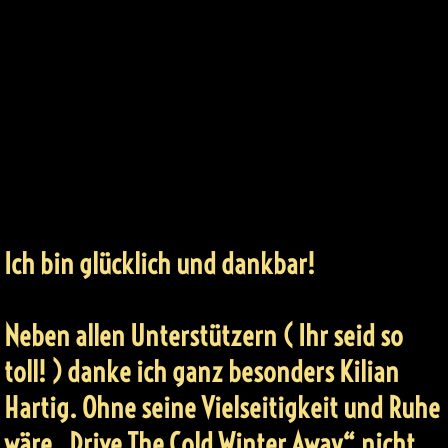
Zum
Inhalt
springen
Ich bin glücklich und dankbar!
Neben allen Unterstützern ( Ihr seid so
toll! ) danke ich ganz besonders Kilian
Hartig. Ohne seine Vielseitigkeit und Ruhe
wäre „Drive The Cold Winter Away“ nicht